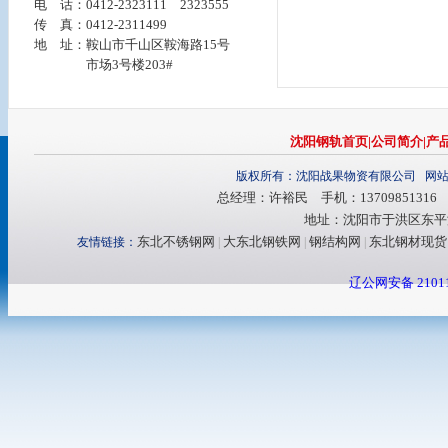
电 话：0412-2323111 2323555
传 真：0412-2311499
地 址：鞍山市千山区鞍海路15号
市场3号楼203#
沈阳钢轨首页
|
公司简介
|
产
版权所有：沈阳战果物资有限公司 网
总经理：许裕民 手机：13709851316 电话：
地址：沈阳市于洪区东平湖
东北不锈钢网
大东北钢铁网
钢结构网
东北钢材现货
友情链接：
|
|
|
辽公网安备 21011