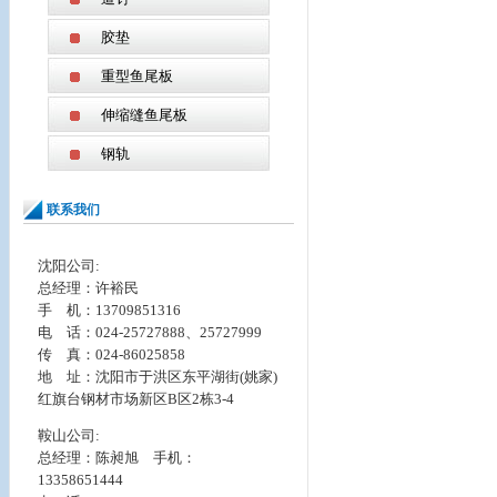
胶垫
重型鱼尾板
伸缩缝鱼尾板
钢轨
联系我们
沈阳公司:
总经理：许裕民
手 机：13709851316
电 话：024-25727888、25727999
传 真：024-86025858
地 址：
沈阳市于洪区东平湖街(姚家)
红旗台钢材市场新区B区2栋3-4
鞍山公司:
总经理：陈昶旭 手机：
13358651444