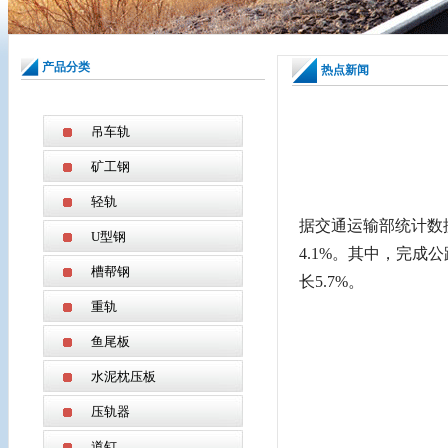
产品分类
热点新闻
吊车轨
矿工钢
轻轨
据交通运输部统计数据
U型钢
4.1%。其中，完成公
槽帮钢
长5.7%。
重轨
鱼尾板
水泥枕压板
压轨器
道钉