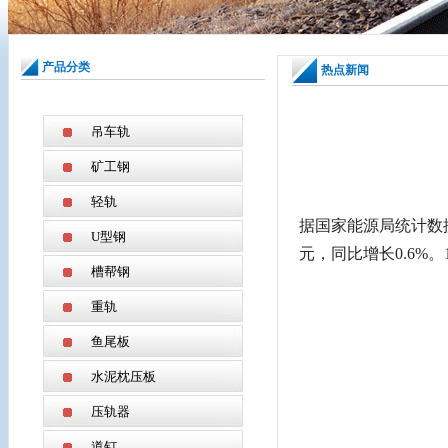
产品分类
热点新闻
吊车轨
矿工钢
轻轨
据国家能源局统计数据
U型钢
元，同比增长0.6%。
槽帮钢
重轨
鱼尾板
水泥枕压板
压轨器
道钉