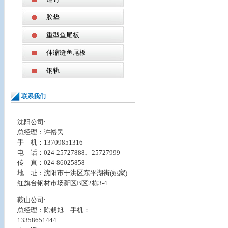
胶垫
重型鱼尾板
伸缩缝鱼尾板
钢轨
联系我们
沈阳公司:
总经理：许裕民
手 机：13709851316
电 话：024-25727888、25727999
传 真：024-86025858
地 址：
沈阳市于洪区东平湖街(姚家)
红旗台钢材市场新区B区2栋3-4
鞍山公司:
总经理：陈昶旭 手机：
13358651444