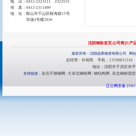
电 话：0412-2323111 2323555
传 真：0412-2311499
地 址：鞍山市千山区鞍海路15号
市场3号楼203#
沈阳钢轨首页
|
公司简介
|
产
版权所有：沈阳战果物资有限公司 网
总经理：许裕民 手机：13709851316 电话：
地址：沈阳市于洪区东平湖
东北不锈钢网
大东北钢铁网
钢结构网
东北钢材现货
友情链接：
|
|
|
辽公网安备 21011