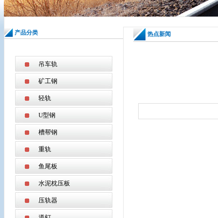
产品分类
热点新闻
吊车轨
矿工钢
轻轨
U型钢
槽帮钢
重轨
鱼尾板
水泥枕压板
压轨器
道钉