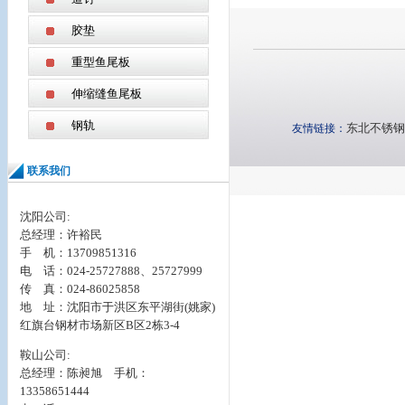
胶垫
重型鱼尾板
伸缩缝鱼尾板
钢轨
东北不锈钢
友情链接：
联系我们
沈阳公司:
总经理：许裕民
手 机：13709851316
电 话：024-25727888、25727999
传 真：024-86025858
地 址：
沈阳市于洪区东平湖街(姚家)
红旗台钢材市场新区B区2栋3-4
鞍山公司:
总经理：陈昶旭 手机：
13358651444