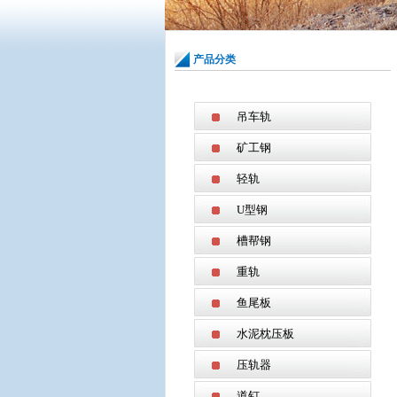
产品分类
吊车轨
矿工钢
轻轨
U型钢
槽帮钢
重轨
鱼尾板
水泥枕压板
压轨器
道钉