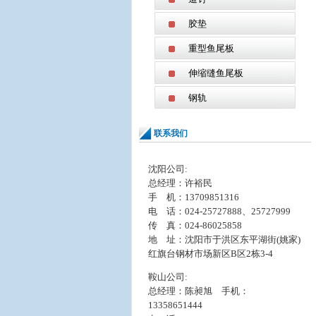
胶垫
重型鱼尾板
伸缩缝鱼尾板
钢轨
联系我们
沈阳公司:
总经理：许裕民
手 机：13709851316
电 话：024-25727888、25727999
传 真：024-86025858
地 址：
沈阳市于洪区东平湖街(姚家)
红旗台钢材市场新区B区2栋3-4
鞍山公司:
总经理：陈昶旭 手机：
13358651444